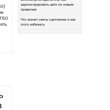
зарегистрировать авто по новым
БО)
правилам
ии
 ГБО
Что значит сжечь сцепление и как
ать,
этого избежать
ь
в