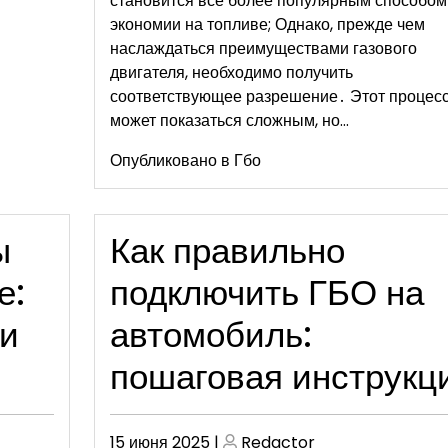
становится все более популярным способом
экономии на топливе; Однако, прежде чем
наслаждаться преимуществами газового
двигателя, необходимо получить
соответствующее разрешение․ Этот процес
может показаться сложным, но…
Опубликовано в
Гбо
ы
Как правильно
е:
подключить ГБО на
 и
автомобиль:
пошаговая инструкц
Опубликовано
Опубликовано
15 июня 2025
|
Redactor