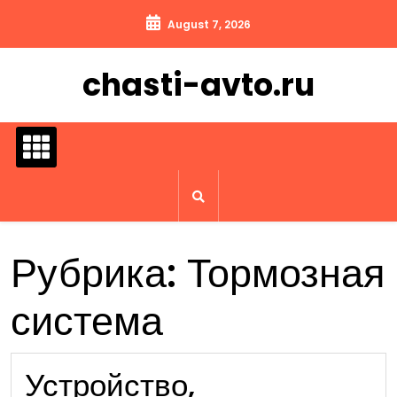
Перейти
August 7, 2026
к
содержимому
chasti-avto.ru
Рубрика:
Тормозная
система
Устройство,