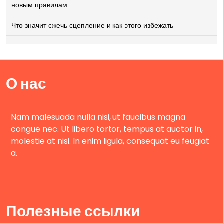
новым правилам
Что значит сжечь сцепление и как этого избежать
О нас
Nam malesuada nulla nisi, ut faucibus magna
congue nec. Ut libero tortor, tempus at auctor in,
molestie at nisi. In enim ligula, consequat eu feugiat
a.
Полезные ссылки