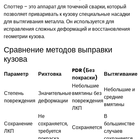
Споттер – это аппарат для точечной сварки, который
позволяет приваривать к кузову специальные насадки
для вытягивания металла. Он используется для
исправления сложных деформаций и восстановления
геометрии кузова.
Сравнение методов выправки
кузова
PDR (Без
Параметр
Рихтовка
Вытягивание
покраски)
Небольшие
Небольшие и
Степень
Значительные
вмятины без
средние
повреждения
деформации
повреждения
вмятины
ЛКП
Не
В
Сохранение
сохраняется,
большинстве
Сохраняется
ЛКП
требуется
случаев
покраска
сохраняется