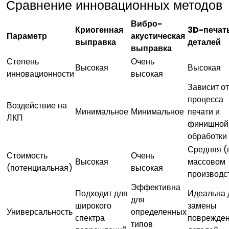
Сравнение инновационных методов
Вибро-
Криогенная
3D-печат
Параметр
акустическая
выправка
деталей
выправка
Степень
Очень
Высокая
Высокая
инновационности
высокая
Зависит от
процесса
Воздействие на
Минимальное
Минимальное
печати и
ЛКП
финишной
обработки
Средняя (
Стоимость
Очень
Высокая
массовом
(потенциальная)
высокая
производс
Эффективна
Подходит для
Идеальна 
для
широкого
замены
Универсальность
определенных
спектра
поврежде
типов