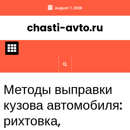
Перейти
August 7, 2026
к
содержимому
chasti-avto.ru
Методы выправки
кузова автомобиля:
рихтовка,