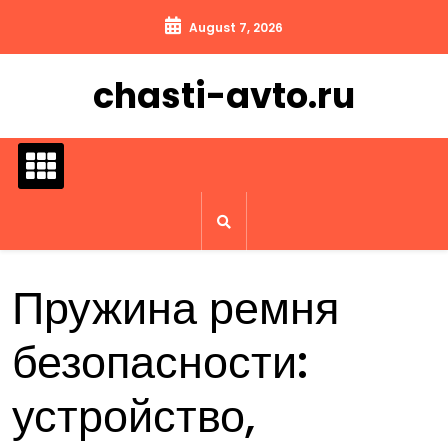
Перейти
August 7, 2026
к
содержимому
chasti-avto.ru
Пружина ремня
безопасности:
устройство,