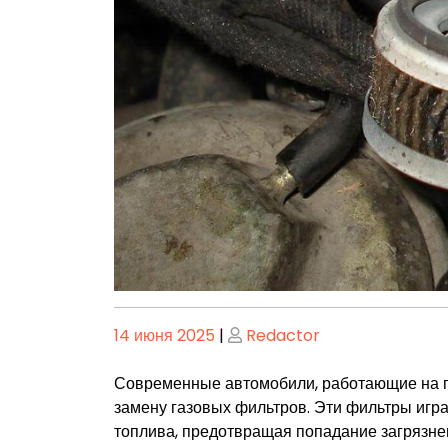
Опубликовано
Опубликовано
14 июня 2025
|
Redactor
Современные автомобили, работающие на га
замену газовых фильтров. Эти фильтры игра
топлива, предотвращая попадание загрязне