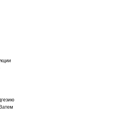
укции
е
дгезию
 Затем