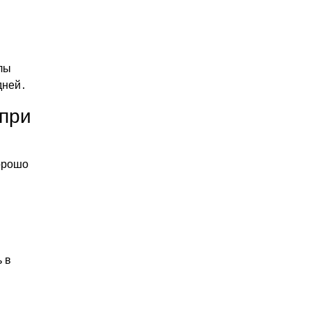
лы
дней․
 при
хорошо
 в