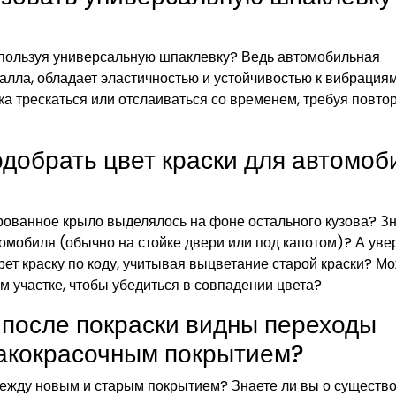
используя универсальную шпаклевку? Ведь автомобильная
лла, обладает эластичностью и устойчивостью к вибрациям
ка трескаться или отслаиваться со временем, требуя повто
одобрать цвет краски для автомоб
ированное крыло выделялось на фоне остального кузова? З
втомобиля (обычно на стойке двери или под капотом)? А ув
рет краску по коду, учитывая выцветание старой краски? Мо
м участке, чтобы убедиться в совпадении цвета?
и после покраски видны переходы
акокрасочным покрытием?
 между новым и старым покрытием? Знаете ли вы о существ