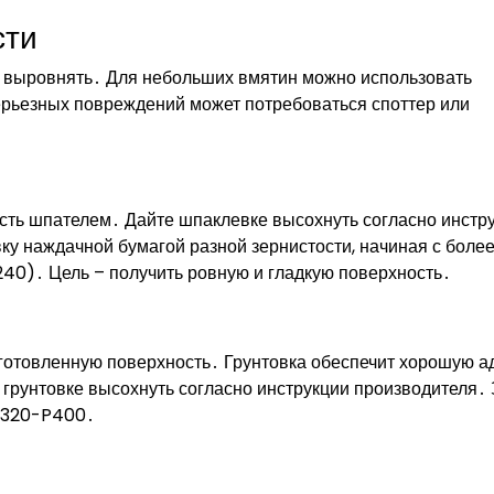
сти
о выровнять․ Для небольших вмятин можно использовать
ерьезных повреждений может потребоваться споттер или
ть шпателем․ Дайте шпаклевке высохнуть согласно инстр
у наждачной бумагой разной зернистости, начиная с боле
240)․ Цель – получить ровную и гладкую поверхность․
готовленную поверхность․ Грунтовка обеспечит хорошую а
е грунтовке высохнуть согласно инструкции производителя․
 P320-P400․