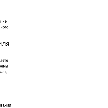
, не
рного
иля
наете
ерены
жет,
овании