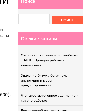
ми
Поиск
ПОИСК
ля․
ва на
Свежие записи
Система зажигания в автомобилях
с АКПП: Принцип работы и
взаимосвязь
Удаление битума бензином:
инструкция и меры
предосторожности
P600)․
Что такое включенное сцепление и
как оно работает
Безномерной двигатель: как