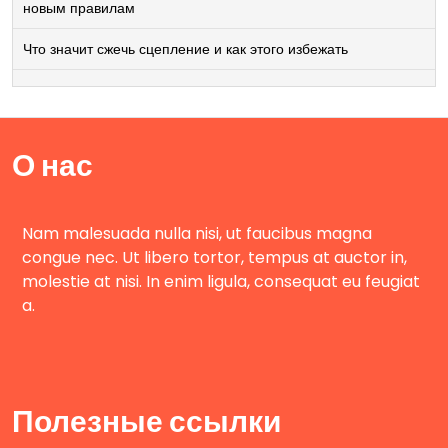
новым правилам
Что значит сжечь сцепление и как этого избежать
О нас
Nam malesuada nulla nisi, ut faucibus magna
congue nec. Ut libero tortor, tempus at auctor in,
molestie at nisi. In enim ligula, consequat eu feugiat
a.
Полезные ссылки