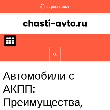
Перейти
August 6, 2026
к
содержимому
chasti-avto.ru
Автомобили с
АКПП:
Преимущества,